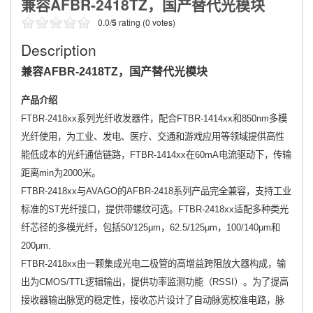
兼容AFBR-2418TZ，国产替代光模块
0.0/
5
rating (0 votes)
Description
兼容AFBR-2418TZ，国产替代光模
块
产品介绍
FTBR-2418xx系列光纤收发器件，配合FTBR-1414xx和850nm多模
光纤使用，为工业、发电、医疗、交通和游戏应用等领域提供高性
能低成本的光纤通信链路，FTBR-1414xx在60mA电流驱动下，传输
距离min为2000米。
FTBR-2418xx与AVAGO的AFBR-2418系列产品完全兼容，支持工业
标准的ST光纤接口，提供带螺纹可选。FTBR-2418xx适配多种类光
纤芯径的多模光纤，包括50/125μm，62.5/125μm，100/140μm和
200μm.
FTBR-2418xx由一颗集成光电二极管的高增益跨阻放大器构成，输
出为CMOS/TTL逻辑输出，提供功率监测功能（RSSI）。为了提高
接收器输出脉宽的稳定性，接收芯片设计了自动脉宽校准电路，脉