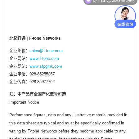
北亿纤通 | F-tone Networks
企业邮箱：
sales@f-tone.com
企业网站：
www.f-tone.com
企业网站：
www.sfpgmk.com
企业电话：028-85255257
企业传真：028-85977702
注：本产品有全国产化型号可选
Important Notice
Performance figures, data and any illustrative material provided in
this data sheet are typical and must be specifically confirmed in
writing by F-tone Networks before they become applicable to any